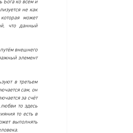
 Бога ко всем и 
изуется не как 
которая может 
й, что данный 
 путём внешнего 
важный элемент 
зуют в третьем 
чается сам, он 
ючается за счёт 
любви то здесь 
яния то есть в 
ожет выполнять 
еловека.