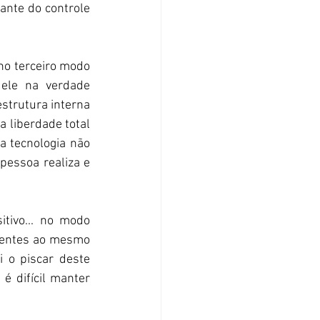
nte do controle 
no terceiro modo 
ele na verdade 
strutura interna 
 liberdade total 
 tecnologia não 
essoa realiza e 
tivo... no modo 
 lentes ao mesmo 
o piscar deste 
 difícil manter 