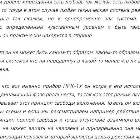
м уровне мироздания есть любовь так же как есть любовь
 то тогда в этом случае любая техническая система реал
ника так скажем, но и одновременно как система, 
 с определённым чувственным уровнем и быть тако
 он практически находится в стороне.
что он не может быть каким-то образом, каким-то образом
й системой что ли передвинут в какой-то менее что ли 
ека.
 что вот именно прибор ПРК-1У он когда я его исполь
инамичной фазе реальности, то так как этот режим вклю
овывает этот принцип свободы включения. То есть он вкл
ры схемы и если мы рассматриваем например действие 
нцип полной свободы и тогда отсутствие взаимного вли
а не может влиять на человека и одновременно она м
оизводит человек и который является целью действия ч