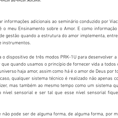
чной вечной жизни.
ar informações adicionais ao seminário conduzido por Viac
 é o meu Ensinamento sobre o Amor. E como informação a
e gestão quando a estrutura do amor implementa, entre o
e instrumentos.
a o dispositivo de três modos PRK-1U para desenvolver a 
 que quando usamos o princípio de fornecer vida a todos 
 universo haja amor, assim como há é o amor de Deus por t
aso, qualquer sistema técnico é realizado não apenas c
dizer, mas também ao mesmo tempo como um sistema que 
ível sensorial e ser tal que esse nível sensorial fique
e não pode ser de alguma forma, de alguma forma, por mei