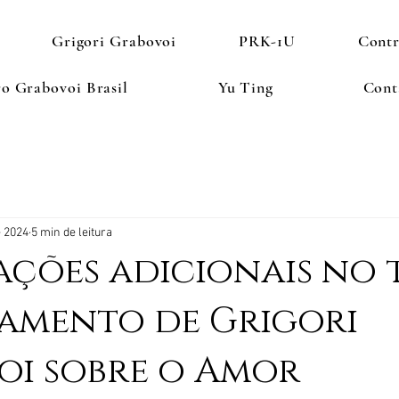
Grigori Grabovoi
PRK-1U
Cont
o Grabovoi Brasil
Yu Ting
Cont
e 2024
5 min de leitura
ções adicionais no 
amento de Grigori
oi sobre o Amor