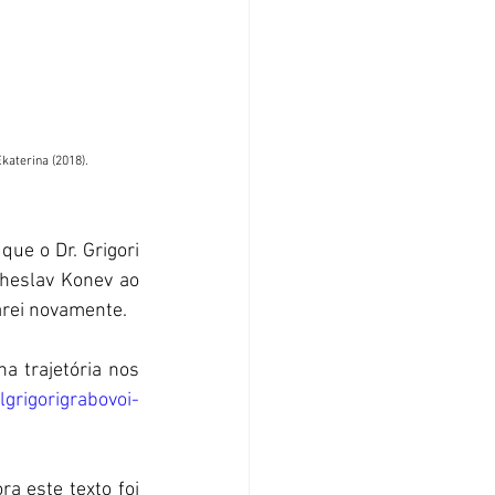
katerina (2018).
ue o Dr. Grigori 
heslav Konev ao 
arei novamente.
 trajetória nos 
grigorigrabovoi-
a este texto foi 