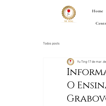
Home
Centr
Todos posts
Yu Ting
17 de mar. d
Informa
O Ensin
Grabov