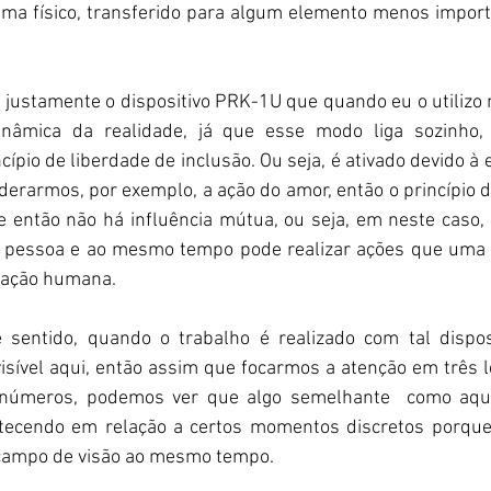
ma físico, transferido para algum elemento menos importa
 justamente o dispositivo PRK-1U que quando eu o utilizo 
nâmica da realidade, já que esse modo liga sozinho, 
ípio de liberdade de inclusão. Ou seja, é ativado devido à e
iderarmos, por exemplo, a ação do amor, então o princípio da
 então não há influência mútua, ou seja, em neste caso, a
 pessoa e ao mesmo tempo pode realizar ações que uma p
a ação humana.
sentido, quando o trabalho é realizado com tal disposi
 visível aqui, então assim que focarmos a atenção em três
úmeros, podemos ver que algo semelhante  como aqui 
ntecendo em relação a certos momentos discretos porque é
 campo de visão ao mesmo tempo.