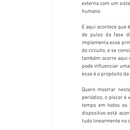
externa com um siste
humano.
E aqui acontece que é
de pulso da fase di
implementa esse princ
do circuito, e se cons
também ocorre aqui e
pode influenciar uma
esse é o propósito d
Quero mostrar neste 
periódico, o piscar é
tempo em todos os n
dispositivo está aco
tudo linearmente no