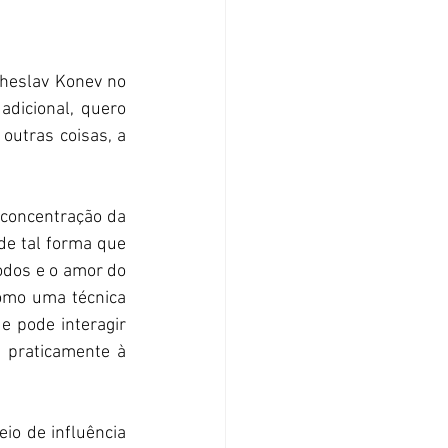
heslav Konev no 
dicional, quero 
utras coisas, a 
concentração da 
de tal forma que 
odos e o amor do 
omo uma técnica 
pode interagir 
 praticamente à 
o de influência 