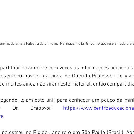
Janeiro, durante a Palestra do Dr. Konev. Na imagem o Dr. Grigori Grabovoi e a tradutora E
partilhar novamente com vocês as informações adicionais q
resenteou-nos com a vinda do Querido Professor Dr. Viac
ue muitos ainda não viram este material, então compartilh
egando, leiam este link para conhecer um pouco da minha
do Dr. Grabovoi: 
https://www.centroeducacional
re
 palestrou no Rio de Janeiro e em São Paulo (Brasil). Agor