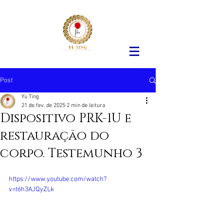
Post
Yu Ting
21 de fev. de 2025
2 min de leitura
Dispositivo PRK-1U e
restauração do
corpo. Testemunho 3
https://www.youtube.com/watch?
v=t6h3AJQyZLk