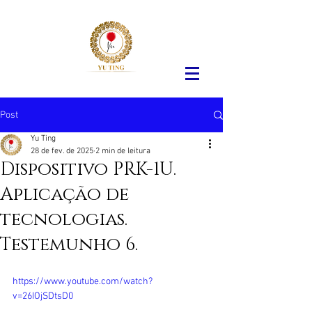
Post
Yu Ting
28 de fev. de 2025
2 min de leitura
Dispositivo PRK-1U.
Aplicação de
tecnologias.
Testemunho 6.
https://www.youtube.com/watch?
v=26IOjSDtsD0