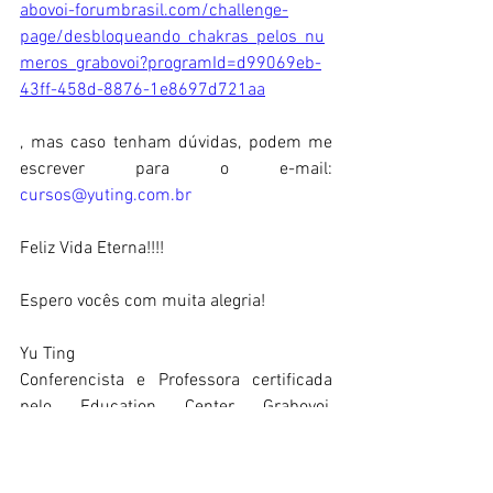
abovoi-forumbrasil.com/challenge-
page/desbloqueando_chakras_pelos_nu
meros_grabovoi?programId=d99069eb-
43ff-458d-8876-1e8697d721aa
, mas caso tenham dúvidas, podem me 
escrever para o e-mail: 
cursos@yuting.com.br
Feliz Vida Eterna!!!!
Espero vocês com muita alegria!
Yu Ting
Conferencista e Professora certificada 
pelo Education Center Grabovoi, 
Consultora, Lecture, Agente, Tradutora 
GRABOVOI®
Agente autorizada PRK-1U.