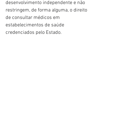
desenvolvimento independente e não 
restringem, de forma alguma, o direito 
de consultar médicos em 
estabelecimentos de saúde 
credenciados pelo Estado.
https://linktr.ee/educacionalgrabovoiforu
mbrasil
https://www.yuting.com.br/
Ver tudo
Posts recentes