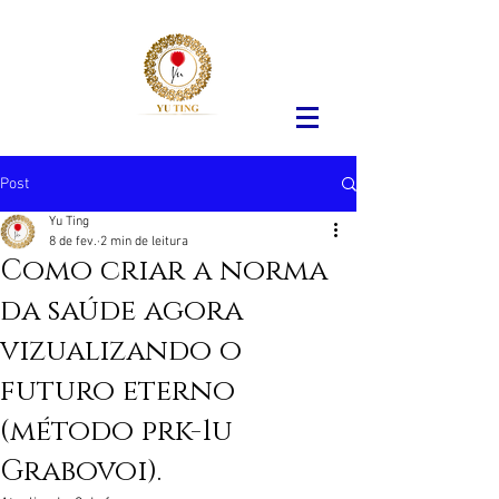
Post
Yu Ting
8 de fev.
2 min de leitura
Como criar a norma
da saúde agora
vizualizando o
futuro eterno
(método prk-1u
Grabovoi).